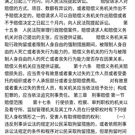
满之日起三个月内，向人民法院提起诉讼。 赔偿请求人对
赔偿的方式、项目、数额有异议的，或者赔偿义务机关作出不
予赔偿决定的，赔偿请求人可以自赔偿义务机关作出赔偿或者
不予赔偿决定之日起三个月内，向人民法院提起诉讼。 第
十五条 人民法院审理行政赔偿案件，赔偿请求人和赔偿义务
机关对自己提出的主张，应当提供证据。 赔偿义务机关采
取行政拘留或者限制人身自由的强制措施期间，被限制人身自
由的人死亡或者丧失行为能力的，赔偿义务机关的行为与被限
制人身自由的人的死亡或者丧失行为能力是否存在因果关系，
赔偿义务机关应当提供证据。 第十六条 赔偿义务机关赔
偿损失后，应当责令有故意或者重大过失的工作人员或者受委
托的组织或者个人承担部分或者全部赔偿费用。 对有故意
或者重大过失的责任人员，有关机关应当依法给予处分；构成
犯罪的，应当依法追究刑事责任。 第三章 刑事赔偿 第一节
赔偿范围 第十七条 行使侦查、检察、审判职权的机关以
及看守所、监狱管理机关及其工作人员在行使职权时有下列侵
犯人身权情形之一的，受害人有取得赔偿的权利： （一）
违反刑事诉讼法的规定对公民采取拘留措施的，或者依照刑事
诉讼法规定的条件和程序对公民采取拘留措施，但是拘留时间