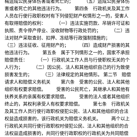
械造成公民身体伤害或者死亡的； （五）造成公民身体伤
害或者死亡的其他违法行为。 第四条 行政机关及其工作
人员在行使行政职权时有下列侵犯财产权情形之一的，受害人
有取得赔偿的权利： （一）违法实施罚款、吊销许可证和
执照、责令停产停业、没收财物等行政处罚的； （二）违
法对财产采取查封、扣押、冻结等行政强制措施的；
（三）违法征收、征用财产的； （四）造成财产损害的其
他违法行为。 第五条 属于下列情形之一的，国家不承担
赔偿责任： （一）行政机关工作人员与行使职权无关的个
人行为； （二）因公民、法人和其他组织自己的行为致使
损害发生的； （三）法律规定的其他情形。 第二节 赔偿
请求人和赔偿义务机关 第六条 受害的公民、法人和其他
组织有权要求赔偿。 受害的公民死亡，其继承人和其他有
扶养关系的亲属有权要求赔偿。 受害的法人或者其他组织
终止的，其权利承受人有权要求赔偿。 第七条 行政机关
及其工作人员行使行政职权侵犯公民、法人和其他组织的合法
权益造成损害的，该行政机关为赔偿义务机关。 两个以上
行政机关共同行使行政职权时侵犯公民、法人和其他组织的合
法权益造成损害的，共同行使行政职权的行政机关为共同赔偿