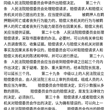
同级人民法院赔偿委员会申请作出赔偿决定。 第二十六
条 人民法院赔偿委员会处理赔偿请求，赔偿请求人和赔偿义
务机关对自己提出的主张，应当提供证据。 被羁押人在羁
押期间死亡或者丧失行为能力的，赔偿义务机关的行为与被羁
押人的死亡或者丧失行为能力是否存在因果关系，赔偿义务机
关应当提供证据。 第二十七条 人民法院赔偿委员会处理
赔偿请求，采取书面审查的办法。必要时，可以向有关单位和
人员调查情况、收集证据。赔偿请求人与赔偿义务机关对损害
事实及因果关系有争议的，赔偿委员会可以听取赔偿请求人和
赔偿义务机关的陈述和申辩，并可以进行质证。 第二十八
条 人民法院赔偿委员会应当自收到赔偿申请之日起三个月内
作出决定；属于疑难、复杂、重大案件的，经本院院长批准，
可以延长三个月。 第二十九条 中级以上的人民法院设立
赔偿委员会，由人民法院三名以上审判员组成，组成人员的人
数应当为单数。 赔偿委员会作赔偿决定，实行少数服从多
数的原则。 赔偿委员会作出的赔偿决定，是发生法律效力
的决定，必须执行。 第三十条 赔偿请求人或者赔偿义务
机关对赔偿委员会作出的决定，认为确有错误的，可以向上一
级人民法院赔偿委员会提出申诉。 赔偿委员会作出的赔偿