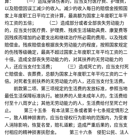
算： （一）造成身体伤害的，应当支付医疗费、护理费，
以及赔偿因误工减少的收入。减少的收入每日的赔偿金按照国
家上年度职工日平均工资计算，最高额为国家上年度职工年平
均工资的五倍； （二）造成部分或者全部丧失劳动能力
的，应当支付医疗费、护理费、残疾生活辅助具费、康复费等
因残疾而增加的必要支出和继续治疗所必需的费用，以及残疾
赔偿金。残疾赔偿金根据丧失劳动能力的程度，按照国家规定
的伤残等级确定，最高不超过国家上年度职工年平均工资的二
十倍。造成全部丧失劳动能力的，对其扶养的无劳动能力的
人，还应当支付生活费； （三）造成死亡的，应当支付死
亡赔偿金、丧葬费，总额为国家上年度职工年平均工资的二十
倍。对死者生前扶养的无劳动能力的人，还应当支付生活费。
前款第二项、第三项规定的生活费的发放标准，参照当地
最低生活保障标准执行。被扶养的人是未成年人的，生活费给
付至十八周岁止；其他无劳动能力的人，生活费给付至死亡时
止。 第三十五条 有本法第三条或者第十七条规定情形之
一，致人精神损害的，应当在侵权行为影响的范围内，为受害
人消除影响，恢复名誉，赔礼道歉；造成严重后果的，应当支
付相应的精神损害抚慰金。 第三十六条 侵犯公民、法人