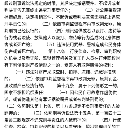
超过刑事诉讼法规定的时限，其后决定撤销案件、不起诉或者
判决宣告无罪终止追究刑事责任的； （二）对公民采取逮
捕措施后，决定撤销案件、不起诉或者判决宣告无罪终止追究
刑事责任的； （三）依照审判监督程序再审改判无罪，原
判刑罚已经执行的； （四）刑讯逼供或者以殴打、虐待等
行为或者唆使、放纵他人以殴打、虐待等行为造成公民身体伤
害或者死亡的； （五）违法使用武器、警械造成公民身体
伤害或者死亡的。 第十八条 行使侦查、检察、审判职权
的机关以及看守所、监狱管理机关及其工作人员在行使职权时
有下列侵犯财产权情形之一的，受害人有取得赔偿的权利：
（一）违法对财产采取查封、扣押、冻结、追缴等措施
的； （二）依照审判监督程序再审改判无罪，原判罚金、
没收财产已经执行的。 第十九条 属于下列情形之一的，
国家不承担赔偿责任： （一）因公民自己故意作虚伪供
述，或者伪造其他有罪证据被羁押或者被判处刑罚的；
（二）依照刑法第十七条、第十八条规定不负刑事责任的人被
羁押的； （三）依照刑事诉讼法第十五条、第一百四十二
条第二款规定不追究刑事责任的人被羁押的； （四）行使
侦查、检察、审判职权的机关以及看守所、监狱管理机关的工