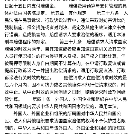
日起十五日内支付赔偿金。 赔偿费用预算与支付管理的具
体办法由国务院规定。 第五章 其他规定 第三十八条 人
民法院在民事诉讼、行政诉讼过程中，违法采取对妨害诉讼的
强制措施、保全措施或者对判决、裁定及其他生效法律文书执
行错误，造成损害的，赔偿请求人要求赔偿的程序，适用本法
刑事赔偿程序的规定。 第三十九条 赔偿请求人请求国家
赔偿的时效为两年，自其知道或者应当知道国家机关及其工作
人员行使职权时的行为侵犯其人身权、财产权之日起计算，但
被羁押等限制人身自由期间不计算在内。在申请行政复议或者
提起行政诉讼时一并提出赔偿请求的，适用行政复议法、行政
诉讼法有关时效的规定。 赔偿请求人在赔偿请求时效的最
后六个月内，因不可抗力或者其他障碍不能行使请求权的，时
效中止。从中止时效的原因消除之日起，赔偿请求时效期间继
续计算。 第四十条 外国人、外国企业和组织在中华人民
共和国领域内要求中华人民共和国国家赔偿的，适用本法。
外国人、外国企业和组织的所属国对中华人民共和国公
民、法人和其他组织要求该国国家赔偿的权利不予保护或者限
制的，中华人民共和国与该外国人、外国企业和组织的所属国