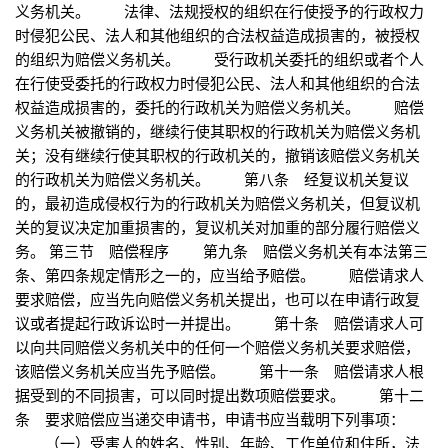
义务机关。 法律、法规授权的组织在行使授予的行政权力
时侵犯公民、法人和其他组织的合法权益造成损害的，被授权
的组织为赔偿义务机关。 受行政机关委托的组织或者个人
在行使受委托的行政权力时侵犯公民、法人和其他组织的合法
权益造成损害的，委托的行政机关为赔偿义务机关。 赔偿
义务机关被撤销的，继续行使其职权的行政机关为赔偿义务机
关；没有继续行使其职权的行政机关的，撤销该赔偿义务机关
的行政机关为赔偿义务机关。 第八条 经复议机关复议
的，最初造成侵权行为的行政机关为赔偿义务机关，但复议机
关的复议决定加重损害的，复议机关对加重的部分履行赔偿义
务。 第三节 赔偿程序 第九条 赔偿义务机关有本法第三
条、第四条规定情形之一的，应当给予赔偿。 赔偿请求人
要求赔偿，应当先向赔偿义务机关提出，也可以在申请行政复
议或者提起行政诉讼时一并提出。 第十条 赔偿请求人可
以向共同赔偿义务机关中的任何一个赔偿义务机关要求赔偿，
该赔偿义务机关应当先予赔偿。 第十一条 赔偿请求人根
据受到的不同损害，可以同时提出数项赔偿要求。 第十二
条 要求赔偿应当递交申请书，申请书应当载明下列事项：
（一）受害人的姓名、性别、年龄、工作单位和住所，法