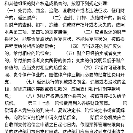
和其他组织的财产权造成损害的，按照下列规定处理：
（一）处罚款、罚金、追缴、没收财产或者违法征收、征用财
产的，返还财产； （二）查封、扣押、冻结财产的，解除
对财产的查封、扣押、冻结，造成财产损坏或者灭失的，依照
本条第三项、第四项的规定赔偿； （三）应当返还的财产
损坏的，能够恢复原状的恢复原状，不能恢复原状的，按照损
害程度给付相应的赔偿金； （四）应当返还的财产灭失
的，给付相应的赔偿金； （五）财产已经拍卖或者变卖
的，给付拍卖或者变卖所得的价款；变卖的价款明显低于财产
价值的，应当支付相应的赔偿金； （六）吊销许可证和执
照、责令停产停业的，赔偿停产停业期间必要的经常性费用开
支； （七）返还执行的罚款或者罚金、追缴或者没收的金
钱，解除冻结的存款或者汇款的，应当支付银行同期存款利
息； （八）对财产权造成其他损害的，按照直接损失给予
赔偿。 第三十七条 赔偿费用列入各级财政预算。 赔
偿请求人凭生效的判决书、复议决定书、赔偿决定书或者调解
书，向赔偿义务机关申请支付赔偿金。 赔偿义务机关应当
自收到支付赔偿金申请之日起七日内，依照预算管理权限向有
关的财政部门提出支付申请。财政部门应当自收到支付申请之