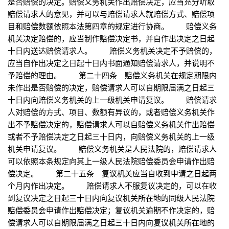
是否赔偿的决定。赔偿义务机关作出赔偿决定，应当充分听取
赔偿请求人的意见，并可以与赔偿请求人就赔偿方式、赔偿项
目和赔偿数额依照本法第四章的规定进行协商。 赔偿义务
机关决定赔偿的，应当制作赔偿决定书，并自作出决定之日起
十日内送达赔偿请求人。 赔偿义务机关决定不予赔偿的，
应当自作出决定之日起十日内书面通知赔偿请求人，并说明不
予赔偿的理由。 第二十四条 赔偿义务机关在规定期限内
未作出是否赔偿的决定，赔偿请求人可以自期限届满之日起三
十日内向赔偿义务机关的上一级机关申请复议。 赔偿请求
人对赔偿的方式、项目、数额有异议的，或者赔偿义务机关作
出不予赔偿决定的，赔偿请求人可以自赔偿义务机关作出赔偿
或者不予赔偿决定之日起三十日内，向赔偿义务机关的上一级
机关申请复议。 赔偿义务机关是人民法院的，赔偿请求人
可以依照本条规定向其上一级人民法院赔偿委员会申请作出赔
偿决定。 第二十五条 复议机关应当自收到申请之日起两
个月内作出决定。 赔偿请求人不服复议决定的，可以在收
到复议决定之日起三十日内向复议机关所在地的同级人民法院
赔偿委员会申请作出赔偿决定；复议机关逾期不作决定的，赔
偿请求人可以自期限届满之日起三十日内向复议机关所在地的