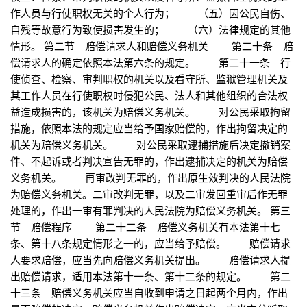
作人员与行使职权无关的个人行为； （五）因公民自伤、
自残等故意行为致使损害发生的； （六）法律规定的其他
情形。 第二节 赔偿请求人和赔偿义务机关 第二十条 赔
偿请求人的确定依照本法第六条的规定。 第二十一条 行
使侦查、检察、审判职权的机关以及看守所、监狱管理机关及
其工作人员在行使职权时侵犯公民、法人和其他组织的合法权
益造成损害的，该机关为赔偿义务机关。 对公民采取拘留
措施，依照本法的规定应当给予国家赔偿的，作出拘留决定的
机关为赔偿义务机关。 对公民采取逮捕措施后决定撤销案
件、不起诉或者判决宣告无罪的，作出逮捕决定的机关为赔偿
义务机关。 再审改判无罪的，作出原生效判决的人民法院
为赔偿义务机关。二审改判无罪，以及二审发回重审后作无罪
处理的，作出一审有罪判决的人民法院为赔偿义务机关。 第三
节 赔偿程序 第二十二条 赔偿义务机关有本法第十七
条、第十八条规定情形之一的，应当给予赔偿。 赔偿请求
人要求赔偿，应当先向赔偿义务机关提出。 赔偿请求人提
出赔偿请求，适用本法第十一条、第十二条的规定。 第二
十三条 赔偿义务机关应当自收到申请之日起两个月内，作出