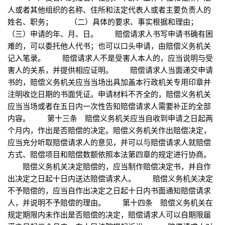
人或者其他组织的名称、住所和法定代表人或者主要负责人的
姓名、职务； （二）具体的要求、事实根据和理由；
（三）申请的年、月、日。 赔偿请求人书写申请书确有困
难的，可以委托他人代书；也可以口头申请，由赔偿义务机关
记入笔录。 赔偿请求人不是受害人本人的，应当说明与受
害人的关系，并提供相应证明。 赔偿请求人当面递交申请
书的，赔偿义务机关应当当场出具加盖本行政机关专用印章并
注明收讫日期的书面凭证。申请材料不齐全的，赔偿义务机关
应当当场或者在五日内一次性告知赔偿请求人需要补正的全部
内容。 第十三条 赔偿义务机关应当自收到申请之日起两
个月内，作出是否赔偿的决定。赔偿义务机关作出赔偿决定，
应当充分听取赔偿请求人的意见，并可以与赔偿请求人就赔偿
方式、赔偿项目和赔偿数额依照本法第四章的规定进行协商。
赔偿义务机关决定赔偿的，应当制作赔偿决定书，并自作
出决定之日起十日内送达赔偿请求人。 赔偿义务机关决定
不予赔偿的，应当自作出决定之日起十日内书面通知赔偿请求
人，并说明不予赔偿的理由。 第十四条 赔偿义务机关在
规定期限内未作出是否赔偿的决定，赔偿请求人可以自期限届