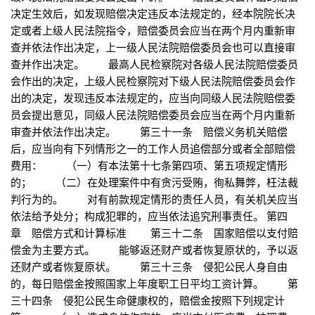
决定生效后，如发现赔偿决定违反本法规定的，经本院院长决
定或者上级人民法院指令，赔偿委员会应当在两个月内重新审
查并依法作出决定，上一级人民法院赔偿委员会也可以直接审
查并作出决定。 最高人民检察院对各级人民法院赔偿委员
会作出的决定，上级人民检察院对下级人民法院赔偿委员会作
出的决定，发现违反本法规定的，应当向同级人民法院赔偿委
员会提出意见，同级人民法院赔偿委员会应当在两个月内重新
审查并依法作出决定。 第三十一条 赔偿义务机关赔偿
后，应当向有下列情形之一的工作人员追偿部分或者全部赔偿
费用： （一）有本法第十七条第四项、第五项规定情形
的； （二）在处理案件中有贪污受贿，徇私舞弊，枉法裁
判行为的。 对有前款规定情形的责任人员，有关机关应当
依法给予处分；构成犯罪的，应当依法追究刑事责任。 第四
章 赔偿方式和计算标准 第三十二条 国家赔偿以支付赔
偿金为主要方式。 能够返还财产或者恢复原状的，予以返
还财产或者恢复原状。 第三十三条 侵犯公民人身自由
的，每日赔偿金按照国家上年度职工日平均工资计算。 第
三十四条 侵犯公民生命健康权的，赔偿金按照下列规定计